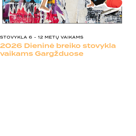
STOVYKLA 6 - 12 METŲ VAIKAMS
2026 Dieninė breiko stovykla
vaikams Gargžduose
Kviečiame vaikus į išskirtinę 4 dienų breiko stovyklą
breiko studijoje Gargžduose – „G-town“, kur
treniruotes ves breiko mokytoja Enrika Stropienė ir
Bboy Oskaras.
Stovykla tinka tiek pradedantiesiems, tiek jau
pažengusiems breiko šokėjams. Visi vaikai bus ugdomi
pagal savo lygį – kiekvienas čia atras, kas yra tikras
Bboy ar Bgirl!