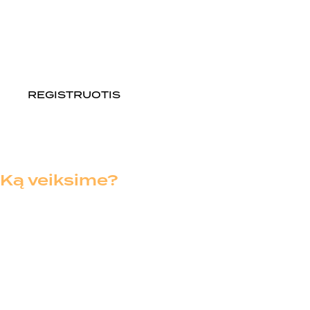
Kiekviena diena – pilna nuotykių ir hip-hop kultūros
dvasios.
REGISTRUOTIS
Ką veiksime?
Gargždų
Breiko treniruotės G-town studijoje ir
miesto skveruose
;
Graffiti dirbtuvės lauke su purškiamais dažais ant
sienos;
Bboys/Bgirls fotosesija (individualiai ir grupėse);
Pokalbiai apie breiko istoriją, filmų apie breiką ir hip-