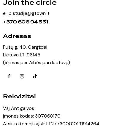
Join the circle
el. p
studija@gtown.lt
+370 606 94 551
Adresas
Pušų g. 40, Gargždai
Lietuva LT-96145
(įėjimas per Aibės parduotuvę)
Rekvizitai
Všį Ant galvos
įmonės kodas: 307068170
Atsiskaitomoji sąsk: LT277300010191914264